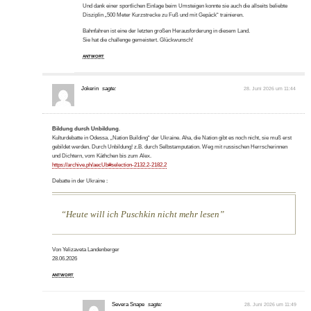
Und dank einer sportlichen Einlage beim Umsteigen konnte sie auch die allseits beliebte
Disziplin „500 Meter Kurzstrecke zu Fuß und mit Gepäck“ trainieren.
Bahnfahren ist eine der letzten großen Herausforderung in diesem Land.
Sie hat die challenge gemeistert. Glückwunsch!
ANTWORT
Jokerin
sagte:
28. Juni 2026 um 11:44
Bildung durch Unbildung
.
Kulturdebatte in Odessa. „Nation Building“ der Ukraine. Aha, die Nation gibt es noch nicht, sie muß erst
gebildet werden. Durch Unbildung! z.B. durch Selbstamputation. Weg mit russischen Herrscherinnen
und Dichtern, vom Käthchen bis zum Alex.
https://archive.ph/aecUb#selection-2132.2-2182.2
Debatte in der Ukraine :
Heute will ich Puschkin nicht mehr lesen
Von Yelizaveta Landenberger
28.06.2026
ANTWORT
Severa Snape
sagte:
28. Juni 2026 um 11:49