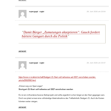
superguppi
sagte:
28. Juni 2026 um 20:54
Damit Bürger „Zumutungen akzeptieren“: Gauck fordert
härtere Gangart durch die Politik
ANTWORT
superguppi
sagte:
28. Juni 2026 um 20:47
https://www.n-tv.de/wirtschaft/Stuttgart-21-Start-soll-teilweise-auf-2027-verschoben-werden-
article25910592.html
„Entzerrung von Sperrungen“
Stuttgart-21-Start soll teilweise auf 2027 verschoben werden
Es ist ein milliardenschweres Bahnprojekt und sollte eigentlich schon längst an den Start gegangen sein.
Doch nun platzt erneut eine vollständige Inbetriebnahme des Tiefbahnhofs Stuttgart-21. Auch die Kosten
könnten weiter steigen.
ANTWORT