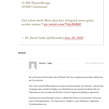
11.000 ThyssenKrupp
10.000 Continental
Und schon merkt Merz, dass hier dringend etwas getan
werden müsste?!
pic.twitter.com/7S4yAYzRdE
— Dr. David Lütke (@DrLuetke)
June 28, 2026
ANTWORT
Anonym
sagte:
28. Juni 2026 um 19:13
Bis auf Deutsche Reichsbahn alles IG Metall Tarif, also vergleichsweise höher entlohnt als
der Durchschnitt.
Merz setzt auf die Waffenindustrie als neuen Innovationstreiber und Jobmotor, während das
Vorgängerregime letztlich erfolglos auf „Dekarbonisierung“ gesetzt hat. Beides lebt von
Subventionen und zumindest bei Munition ist keine Folgewertschöpfung zu generieren.
Nennenswerte Zuwächse gibt es eher im öffentlichen Dienst mit schwachem Tarifniveau
und im Niedriglohnsektor, z.B. Gastronomie, Hotellerie, med. Hilfsdienst, Lieferdienst,
Sicherheitsdienst, etc.