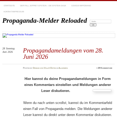
STARTSEITE
DER FALL JEFFREY EPSTEIN – DIE EPSTEIN SAGA
COVID19 IMPFZWANG
KONTAKT/IMPRESSUM
Propaganda-Melder Reloaded
Suchen:
28
Sonntag
Propagandameldungen vom 28.
Juni 2026
Juni 2026
Posted
by
Demian von VollpfOsten
in
Allgemein
≈
29 Kommentare
Hier kannst du deine Propagandameldungen in Form
eines Kommentars einstellen und Meldungen anderer
Leser diskutieren.
Wenn du nach unten scrollst, kannst du im Kommentarfeld
einen Fall von Propaganda melden. Die Meldungen anderer
Leser kannst du direkt unter deren Kommentar diskutieren.