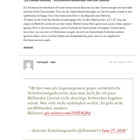
„Ein Exempel statuieren“: Wie politische Säuberungen beim BND ablaufen
Der Bundesnachrichtendienst will einen konservativen Beamten aus dem Dienst drängen und setzt dafür
auf einen linken Denunzianten. Doch als der Geheimdienst deswegen vor Gericht landet, erleidet er eine
spektakuläre Schlappe. Das Urteil bietet einen Blick in die Abgründe einer Behörde.
15 Seiten ist das Urteil des Bundesverwaltungsgerichts mit dem Aktenzeichen „2 A 7.25“ lang, das
jüngst veröffentlicht wurde und von dem bisher öffentlich keine Notiz genommen wurde. Dabei zeigt ein
genauer Blick in die Entscheidung, welche Zustände bei Deutschlands wichtigstem Geheimdienst
herrschen, wie man dort mit Mitarbeitern umgeht, die sich um Deutschlands Sicherheit verdient
gemacht haben, und zu welchen Mitteln eine Bundesbehörde greift, wenn es um angeblichen
Rechtsextremismus geht.
ANTWORT
superguppi
sagte:
28. Juni 2026 um 18:17
Oft hört man als Gegenargument gegen vermeintliche
Verschwörungstheorien, dass man doch für ein paar
Milliarden Gewinn nicht derartige Verbrechen begehen
würde. Was viele nicht wahrhaben wollen: Es geht nicht
um Milliarden, sondern
Billionen:
pic.twitter.com/2lOIT4QYvf
— Zentrale Ermittlungsstelle (@ZentraleV)
June 27, 2026