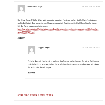
Affentheater
sagte:
28. Juni 2026 um 06:56
Der Herz-Jesus-CDUler Blüm hatte schon behauptet die Rente sei sicher. Seit Kohl die Rentenkasse
geplündert hat wird permanent an der Rente rumgebastelt. Jetzt kann sich BlackRock-Kanzler freuen.
Mit der Rente kann spekuliert werden.
https://www.faz.net/aktuell/wirtschaft/arm-und-reich/rentenreform-wird-die-rente-jetzt-wirklich-sicher-
accg-200962387.html
ANTWORT
Moppel
sagte:
28. Juni 2026 um 14:39
Schade, dass wir Norbert nicht mehr an den Pranger stellen können. Zu seiner Zeit konnte
mal vielleicht noch daran glauben; heute würde er bestimmt anders reden. Aber wir können
ihn nicht mehr danach fragen.
ANTWORT
SCHREIBE EINEN KOMMENTAR