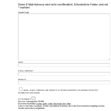
Deine E-Mail-Adresse wird nicht veröffentlicht.
Erforderliche Felder sind mit
*
markiert
Visuell
Code
NAME
*
E-MAIL-ADRESSE
*
WEBSITE
NAME, E-MAIL-ADRESSE UND WEBSITE IN DIESEM BROWSER FÜR MEINEN NÄCHSTEN
KOMMENTAR SPEICHERN.
ATTACHMENTS
Die max. Uploadgröße: 50 MB.
Du kannst hochladen:
image
,
audio
,
video
,
document
,
text
,
other
.
Links zu YouTube, Facebook, Twitter und anderen Diensten, die in den Kommentartext eingefügt werden,
werden automatisch eingebettet.