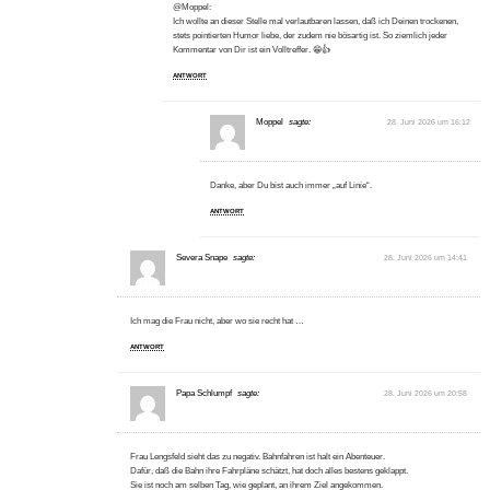
@Moppel:
Ich wollte an dieser Stelle mal verlautbaren lassen, daß ich Deinen trockenen,
stets pointierten Humor liebe, der zudem nie bösartig ist. So ziemlich jeder
Kommentar von Dir ist ein Volltreffer. 😁👍
ANTWORT
Moppel
sagte:
28. Juni 2026 um 16:12
Danke, aber Du bist auch immer „auf Linie“.
ANTWORT
Severa Snape
sagte:
28. Juni 2026 um 14:41
Ich mag die Frau nicht, aber wo sie recht hat …
ANTWORT
Papa Schlumpf
sagte:
28. Juni 2026 um 20:58
Frau Lengsfeld sieht das zu negativ. Bahnfahren ist halt ein Abenteuer.
Dafür, daß die Bahn ihre Fahrpläne schätzt, hat doch alles bestens geklappt.
Sie ist noch am selben Tag, wie geplant, an ihrem Ziel angekommen.