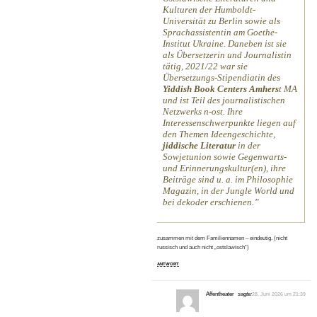
Kulturen der Humboldt-
Universität zu Berlin sowie als
Sprachassistentin am Goethe-
Institut Ukraine. Daneben ist sie
als Übersetzerin und Journalistin
tätig, 2021/22 war sie
Übersetzungs-Stipendiatin des
Yiddish Book Centers Amhers
t MA
und ist Teil des journalistischen
Netzwerks n-ost. Ihre
Interessenschwerpunkte liegen auf
den Themen Ideengeschichte,
jiddische Literatur
in der
Sowjetunion sowie Gegenwarts-
und Erinnerungskultur(en), ihre
Beiträge sind u. a. im Philosophie
Magazin, in der Jungle World und
bei dekoder erschienen.
zusammen mit dem Familiennamen – eindeutig. (nicht
russisch und auch nicht „ostslawisch“)
ANTWORT
Affentheater
sagte:
28. Juni 2026 um 21:39