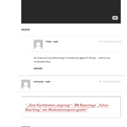
ANTWORT
Helge
sagte:
28. Juni 2026 um 21:48
Am Ende auch eine Abrechnung mit Sanktionen gegen EU-Bürger – vollkommen
rechtstaatswidrig.
ANTWORT
superguppi
sagte:
28. Juni 2026 um 21:00
„Zum Nachdenken angeregt“: BR-Reportage „Vulva-
Watching“ mit Moderationspreis geehrt
ANTWORT