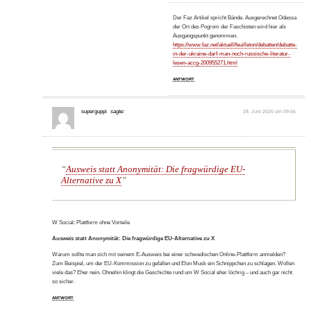
Der Faz Artikel spricht Bände. Ausgerechnet Odessa
der Ort des Pogrom der Faschisten wird hier als
Ausgangspunkt genommen.
https://www.faz.net/aktuell/feuilleton/debatten/debatte-
in-der-ukraine-darf-man-noch-russische-literatur-
lesen-accg-200955271.html
ANTWORT
superguppi
sagte:
28. Juni 2026 um 09:56
Ausweis statt Anonymität: Die fragwürdige EU-
Alternative zu X
W Social: Plattform ohne Vorteile
Ausweis statt Anonymität: Die fragwürdige EU-Alternative zu X
Warum sollte man sich mit seinem E-Ausweis bei einer schwedischen Online-Plattform anmelden?
Zum Beispiel, um der EU-Kommission zu gefallen und Elon Musk ein Schnippchen zu schlagen. Wollen
viele das? Eher nein. Ohnehin klingt die Geschichte rund um W Social eher löchrig – und auch gar nicht
so sicher.
ANTWORT