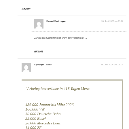
ANTWORT
Canned Beat
sagte:
28. Juni 2026 um 19:11
Zu was das Kapital fähig ist, wenn der Profit stimmt …
ANTWORT
superguppi
sagte:
28. Juni 2026 um 18:13
Arbeitsplatzverluste in 418 Tagen Merz:
486.000 Januar bis März 2026
100.000 VW
30.000 Deutsche Bahn
22.000 Bosch
20.000 Mercedes Benz
14.000 ZF