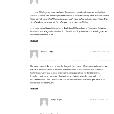
„… Unter Philologen ist es ein beliebter Treppenwitz, dass die Ukrainer die einzige Nation
auf dem Planeten sind, die ihre größten Klassiker in der Übersetzung lesen müssen. Nikolai
Gogol schrieb nun mal auf Russisch, ebenso auch Taras Schewtschenko seine Prosa. Das
sind Paradoxien einer künstlichen, aber gelungenen Nationenbildung. …“
… und der weise Snape hörte schon in den frühen 1990er Jahren in Kiew, dass Bulgakow
ein russischsprachiger ukrainischer Schriftsteller sei. Bulgakow hat sich allerdings nie als
Ukrainer verstanden. Mhh.
ANTWORT
Moppel
sagte:
28. Juni 2026 um 14:49
Na, wenn man mit der anspruchsvollen bürgerlichen Literatur (Presse) ausgelastet ist, hat
Puschkin natürlich keinen Platz mehr. Erstaunlich und beschämend ist, wie man sich
häuten kann, wenn man in einer anderen Umgebung sein Geld
verdient
bekommt.
Ich nahm zunächst an, sie wäre Ukrainerin – dann hätte ich ihre Aussage evtl. noch
einordnen können – nein, Russin! Gut, dort wird sie sowieso nicht mehr gebraucht, kann
hierbleiben, wird gebraucht.
ANTWORT
Helge
sagte:
28. Juni 2026 um 18:52