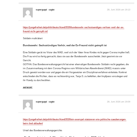
superguppi
sagte:
28. Juni 2026 um 19:13
https://jungefreiheit.de/politik/deutschland/2026/bundeswehr-sechsstuendiges-verhoer-weil-der-ex-
freund-nicht-geimpft-ist/
Soldatin malträtiert
Bundeswehr: Sechsstündiges Verhör, weil der Ex-Freund nicht geimpft ist
Eine Soldatin gerät ins Visier des MAD, weil sich der Vater ihres Kindes nicht gegen Corona impfen ließ.
Die Frau wird so fertig gemacht, dass sie aus der Bundeswehr ausscheidet. Jetzt gewinnt sie vor
Gericht.
GOTHA. Das Bundesverwaltungsgericht hat einer ehemaligen Bundeswehr-Soldatin recht gegeben, die
im Zusammenhang mit dem Corona-Regime vom Militärischen Abwehrdienst (MAD) massiv unter
Druck gesetzt worden war und gegen die ein Vorgesetzter ein Disziplinarverfahren einleitete. Konkret
entschieden die Richter, dass es rechtswidrig war, Tanja S. zu befehlen, den Impfpass vorzulegen und
ihr Handy zu durchwühlen.
ANTWORT
superguppi
sagte:
28. Juni 2026 um 19:09
https://jungefreiheit.de/politik/deutschland/2026/ein-exempel-statuieren-wie-politische-saeuberungen-
beim-bnd-ablaufen/
Urteil des Bundesverwaltungsgerichts