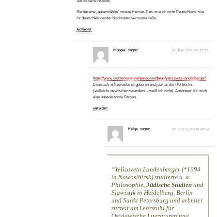
Sie ist keine Russin!
Sie hat eine „auserwählte“ zweite Heimat. Das ist auch nicht Deutschland, wie
ihr deutschklingender Nachname vermuten ließe.
ANTWORT
Moppel
sagte:
28. Juni 2026 um 20:33
https://www.dichterlesen.net/personen/detail/yelizaveta-landenberger/
Demnach in Nowosibirsk geboren und jetzt an der HU Berlin
(vielleicht inzwischen woanders – weiß ich nicht). Ansonsten für mich
eine unbedeutende Person.
ANTWORT
Helge
sagte:
28. Juni 2026 um 20:40
Yelizaveta Landenberger (*1994
in Nowosibirsk) studierte u. a.
Philosophie,
Jüdische Studien
und
Slawistik in Heidelberg, Berlin
und Sankt Petersburg und arbeitet
zurzeit am Lehrstuhl für
Ostslawische Literaturen und