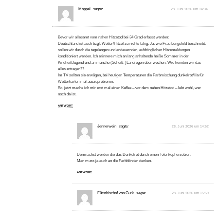
Moppel
sagte:
28. Juni 2026 um 14:34
Bevor wir allesamt vom nahen Hitzetod bei 34 Grad erfasst werden:
Deutschland ist auch bzgl. Wetter/Hitze! zu nichts fähig. Ja, wie Frau Lengsfeld beschreibt,
sollen wir durch die tagelangen und andauernden, aufdringlichen Hitzemeldungen
konditioniert werden. Ich erinnere mich an lang anhaltende heiße Sommer in der
Kindheit/Jugend und an manche (Scheiß-)Landregen über wochen. Wie konnten wir das
alles ertragen??
Im TV sollten sie erwägen, bei heutigen Temperaturen die Farbmischung dunkelrot/lila für
Wetterkarten mal auszuprobieren.
So, jetzt mache ich mir erst mal einen Kaffee – vor dem nahen Hitzetod – lebt wohl, wer
noch da ist.
ANTWORT
Jennerwein
sagte:
28. Juni 2026 um 14:52
Demnächst werden die das Dunkelrot durch einen Totenkopf ersetzen.
Man muss ja auch an die Farbblinden denken.
ANTWORT
Fürstbischof von Gurk
sagte:
28. Juni 2026 um 15:59