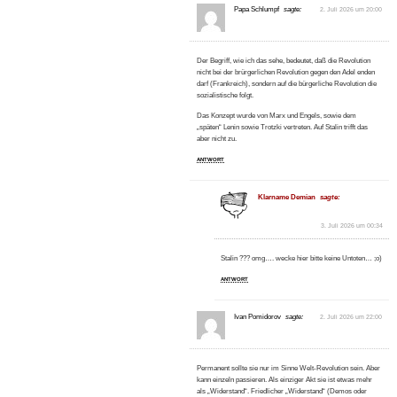
Papa Schlumpf
sagte:
2. Juli 2026 um 20:00
Der Begriff, wie ich das sehe, bedeutet, daß die Revolution
nicht bei der brürgerlichen Revolution gegen den Adel enden
darf (Frankreich), sondern auf die bürgerliche Revolution die
sozialistische folgt.
Das Konzept wurde von Marx und Engels, sowie dem
„späten“ Lenin sowie Trotzki vertreten. Auf Stalin trifft das
aber nicht zu.
ANTWORT
Klarname Demian
sagte:
3. Juli 2026 um 00:34
Stalin ??? omg…. wecke hier bitte keine Untoten… ;o)
ANTWORT
Ivan Pomidorov
sagte:
2. Juli 2026 um 22:00
Permanent sollte sie nur im Sinne Welt-Revolution sein. Aber
kann einzeln passieren. Als einziger Akt sie ist etwas mehr
als „Widerstand“. Friedlicher „Widerstand“ (Demos oder