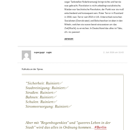
sogar Tankstellen Niderbrennung) bringt nichts und hat nie
was gebracht. Revolution is nicht unbedingt sozialistische.
Maidan war faschistische Revolution, der Punkt war sie muß
entscheidend und konsequent sein. Roter Terror in Russland
in 1918, nazi-Terror seit 2014 in UA. Unterschied zwischen
Sozialisten (Demokraten) und Bolschewiken ist eben in den
Mitteln, welchen sie waren bereit einzusetzen um das
Ziel(Macht) zu erreichen. In Deutschland das alles ist Tabu,
d.h. nix passiert
ANTWORT
superguppi
sagte:
2. Juli 2026 um 15:43
Kalkutta an der Spree.
Sicherheit: Ruiniert✅️
Stadtreinigung: Ruiniert✅️
Straßen: Ruiniert✅️
Bahnen: Ruiniert✅️
Schulen: Ruiniert✅️
Stromversorgung: Ruiniert✅️
Aber mit "Regenbogenkiez" und "queeres Leben in der
Stadt" wird das alles in Ordnung kommen…
#Berlin