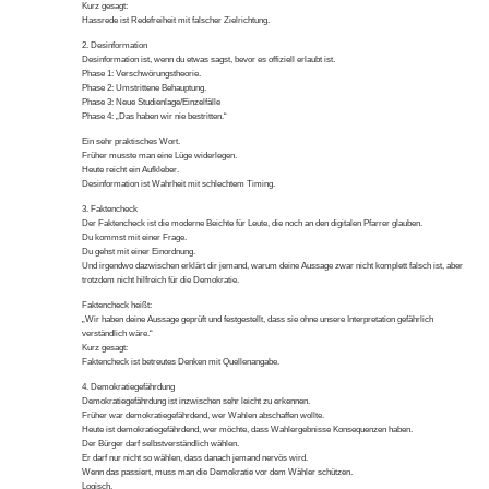
Kurz gesagt:
Hassrede ist Redefreiheit mit falscher Zielrichtung.
2. Desinformation
Desinformation ist, wenn du etwas sagst, bevor es offiziell erlaubt ist.
Phase 1: Verschwörungstheorie.
Phase 2: Umstrittene Behauptung.
Phase 3: Neue Studienlage/Einzelfälle
Phase 4: „Das haben wir nie bestritten.“
Ein sehr praktisches Wort.
Früher musste man eine Lüge widerlegen.
Heute reicht ein Aufkleber.
Desinformation ist Wahrheit mit schlechtem Timing.
3. Faktencheck
Der Faktencheck ist die moderne Beichte für Leute, die noch an den digitalen Pfarrer glauben.
Du kommst mit einer Frage.
Du gehst mit einer Einordnung.
Und irgendwo dazwischen erklärt dir jemand, warum deine Aussage zwar nicht komplett falsch ist, aber
trotzdem nicht hilfreich für die Demokratie.
Faktencheck heißt:
„Wir haben deine Aussage geprüft und festgestellt, dass sie ohne unsere Interpretation gefährlich
verständlich wäre.“
Kurz gesagt:
Faktencheck ist betreutes Denken mit Quellenangabe.
4. Demokratiegefährdung
Demokratiegefährdung ist inzwischen sehr leicht zu erkennen.
Früher war demokratiegefährdend, wer Wahlen abschaffen wollte.
Heute ist demokratiegefährdend, wer möchte, dass Wahlergebnisse Konsequenzen haben.
Der Bürger darf selbstverständlich wählen.
Er darf nur nicht so wählen, dass danach jemand nervös wird.
Wenn das passiert, muss man die Demokratie vor dem Wähler schützen.
Logisch.