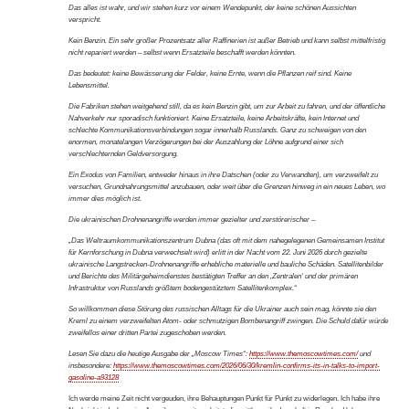
Das alles ist wahr, und wir stehen kurz vor einem Wendepunkt, der keine schönen Aussichten
verspricht.
Kein Benzin. Ein sehr großer Prozentsatz aller Raffinerien ist außer Betrieb und kann selbst mittelfristig
nicht repariert werden – selbst wenn Ersatzteile beschafft werden könnten.
Das bedeutet: keine Bewässerung der Felder, keine Ernte, wenn die Pflanzen reif sind. Keine
Lebensmittel.
Die Fabriken stehen weitgehend still, da es kein Benzin gibt, um zur Arbeit zu fahren, und der öffentliche
Nahverkehr nur sporadisch funktioniert. Keine Ersatzteile, keine Arbeitskräfte, kein Internet und
schlechte Kommunikationsverbindungen sogar innerhalb Russlands. Ganz zu schweigen von den
enormen, monatelangen Verzögerungen bei der Auszahlung der Löhne aufgrund einer sich
verschlechternden Geldversorgung.
Ein Exodus von Familien, entweder hinaus in ihre Datschen (oder zu Verwandten), um verzweifelt zu
versuchen, Grundnahrungsmittel anzubauen, oder weit über die Grenzen hinweg in ein neues Leben, wo
immer dies möglich ist.
Die ukrainischen Drohnenangriffe werden immer gezielter und zerstörerischer –
„Das Weltraumkommunikationszentrum Dubna (das oft mit dem nahegelegenen Gemeinsamen Institut
für Kernforschung in Dubna verwechselt wird) erlitt in der Nacht vom 22. Juni 2026 durch gezielte
ukrainische Langstrecken-Drohnenangriffe erhebliche materielle und bauliche Schäden. Satellitenbilder
und Berichte des Militärgeheimdienstes bestätigten Treffer an den ‚Zentralen‘ und der primären
Infrastruktur von Russlands größtem bodengestütztem Satellitenkomplex.“
So willkommen diese Störung des russischen Alltags für die Ukrainer auch sein mag, könnte sie den
Kreml zu einem verzweifelten Atom- oder schmutzigen Bombenangriff zwingen. Die Schuld dafür würde
zweifellos einer dritten Partei zugeschoben werden.
Lesen Sie dazu die heutige Ausgabe der „Moscow Times“:
https://www.themoscowtimes.com/
und
insbesondere:
https://www.themoscowtimes.com/2026/06/30/kremlin-confirms-its-in-talks-to-import-
gasoline-a93128
Ich werde meine Zeit nicht vergeuden, ihre Behauptungen Punkt für Punkt zu widerlegen. Ich habe ihre