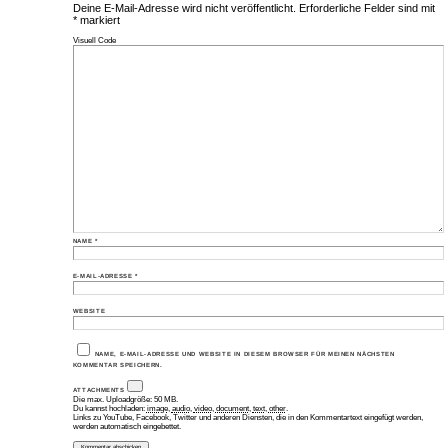
Deine E-Mail-Adresse wird nicht veröffentlicht.
Erforderliche Felder sind mit
*
markiert
Visuell
Code
NAME
*
E-MAIL-ADRESSE
*
WEBSITE
NAME, E-MAIL-ADRESSE UND WEBSITE IN DIESEM BROWSER FÜR MEINEN NÄCHSTEN
KOMMENTAR SPEICHERN.
ATTACHMENTS
Die max. Uploadgröße: 50 MB.
Du kannst hochladen:
image
,
audio
,
video
,
document
,
text
,
other
.
Links zu YouTube, Facebook, Twitter und anderen Diensten, die in den Kommentartext eingefügt werden,
werden automatisch eingebettet.