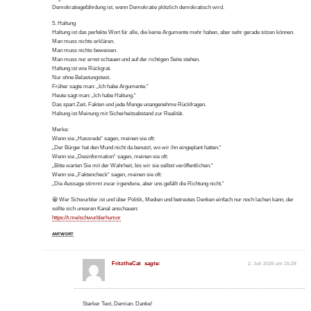
Demokratiegefährdung ist, wenn Demokratie plötzlich demokratisch wird.
5. Haltung
Haltung ist das perfekte Wort für alle, die keine Argumente mehr haben, aber sehr gerade sitzen können.
Man muss nichts erklären.
Man muss nichts beweisen.
Man muss nur ernst schauen und auf der richtigen Seite stehen.
Haltung ist wie Rückgrat.
Nur ohne Belastungstest.
Früher sagte man: „Ich habe Argumente.“
Heute sagt man: „Ich habe Haltung.“
Das spart Zeit, Fakten und jede Menge unangenehme Rückfragen.
Haltung ist Meinung mit Sicherheitsabstand zur Realität.
Merke:
Wenn sie „Hassrede“ sagen, meinen sie oft:
„Der Bürger hat den Mund nicht da benutzt, wo wir ihn eingeplant hatten.“
Wenn sie „Desinformation“ sagen, meinen sie oft:
„Bitte warten Sie mit der Wahrheit, bis wir sie selbst veröffentlichen.“
Wenn sie „Faktencheck“ sagen, meinen sie oft:
„Die Aussage stimmt zwar irgendwie, aber uns gefällt die Richtung nicht.“
😁 Wer Schwurbler ist und über Politik, Medien und betreutes Denken einfach nur noch lachen kann, der
sollte sich unseren Kanal anschauen:
https://t.me/schwurblerhumor
ANTWORT
FritztheCat
sagte:
2. Juli 2026 um 15:28
Starker Text, Demian. Danke!