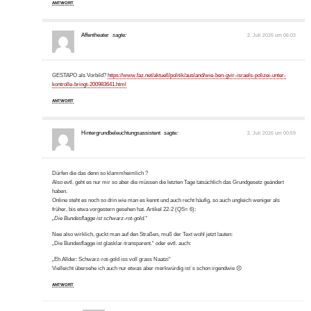
ANTWORT
Affentheater
sagte:
2. Juli 2026 um 06:03
GESTAPO als Vorbild?
https://www.faz.net/aktuell/politik/ausland/wie-ben-gvir-israels-polizei-unter-
kontrolle-bringt-200983641.html
ANTWORT
Hintergrundbeleuchtungsassistent
sagte:
2. Juli 2026 um 00:59
Dürfen die das denn so klammheimlich ?
Also evtl. geht es nur mir so aber die müssen die letzten Tage tatsächlich das Grundgesetz geändert
haben.
Online steht es noch so drin wie man es kennt und auch recht häufig, so auch ungleich weniger als
früher, bis etwa vorgestern gesehen hat. Artikel 22-2 (QS= 6):
„Die Bundesflagge ist schwarz-rot-gold.“
Nee also wirklich, guckt man auf den Straßen, muß der Text wohl jetzt lauten:
„Die Bundesflagge ist glasklar-transparent.“ oder evtl. auch:
„Eh Allder: Schwarz-rot-gold iss voll grass Naatzi“
Vielleicht übersehe ich auch nur etwas aber merkwürdig ist´s schon irgendwie 😣
ANTWORT