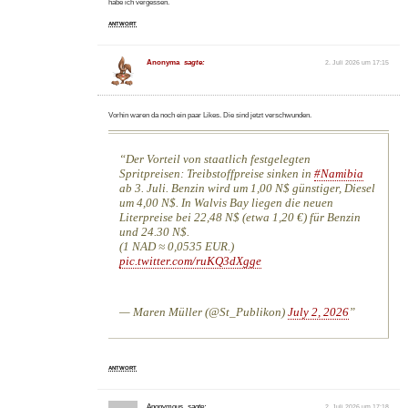
habe ich vergessen.
ANTWORT
Anonyma
sagte:
2. Juli 2026 um 17:15
Vorhin waren da noch ein paar Likes. Die sind jetzt verschwunden.
Der Vorteil von staatlich festgelegten
Spritpreisen: Treibstoffpreise sinken in
#Namibia
ab 3. Juli. Benzin wird um 1,00 N$ günstiger, Diesel
um 4,00 N$. In Walvis Bay liegen die neuen
Literpreise bei 22,48 N$ (etwa 1,20 €) für Benzin
und 24.30 N$.
(1 NAD ≈ 0,0535 EUR.)
pic.twitter.com/ruKQ3dXgge
— Maren Müller (@St_Publikon)
July 2, 2026
ANTWORT
Anonymous
sagte:
2. Juli 2026 um 17:18