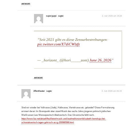
ANTWORT
superguppi
sagte:
2. Juli 2026 um 15:34
Seit 2021 gibt es diese Zensurbestrebungen:
pic.twitter.com/X7diCWlzfz
— _horizont_ (@hori_____zont)
June 26, 2026
ANTWORT
Affentheater
sagte:
2. Juli 2026 um 06:19
Sind wir wieder bei Vollrusse (Jude), Halbrusse, Viertelrusse etc. gelandet? Diese Formulierung
erinnert daran: Im Brennpunkt aber stand Musik des sechs Jahre jüngeren polnisch.jüdischen
Weißrussen Lew Moissejewitsch Abeliowitsch. Das Ukrainische fehlt noch.
https://www.faz.net/aktuell/feuilleton/musik-und-buehne/konzert/elisabeth-leonskaja-bei-
schostakowitsch-tagen-gohrisch-accg-200980588.html