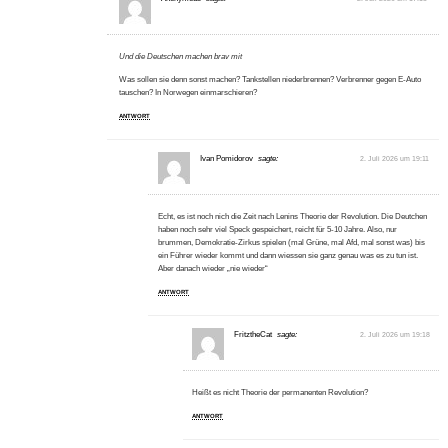
Und die Deutschen machen brav mit
Was sollen sie denn sonst machen? Tankstellen niederbrennen? Verbrenner gegen E-Auto
tauschen? In Norwegen einmarschieren?
ANTWORT
Ivan Pomidorov
sagte:
2. Juli 2026 um 19:11
Echt, es ist noch nich die Zeit nach Lenins Theorie der Revolution. Die Deutchen
haben noch sehr viel Speck gespeichert, reicht für 5-10 Jahre. Also, nur
brummen, Demokratie-Zirkus spielen (mal Grüne, mal Afd, mal sonst was) bis
ein Führer wieder kommt und dann wiessen sie ganz genau was es zu tun ist.
Aber danach wieder „nie wieder“
ANTWORT
FritztheCat
sagte:
2. Juli 2026 um 19:18
Heißt es nicht Theorie der permanenten Revolution?
ANTWORT