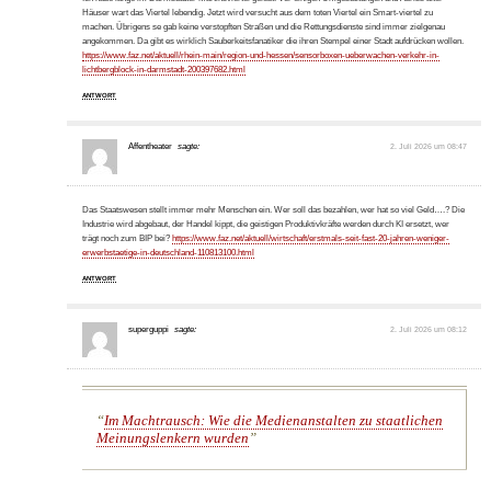
Häuser wart das Viertel lebendig. Jetzt wird versucht aus dem toten Viertel ein Smart-viertel zu
machen. Übrigens se gab keine verstopften Straßen und die Rettungsdienste sind immer zielgenau
angekommen. Da gibt es wirklich Sauberkeitsfanatiker die ihren Stempel einer Stadt aufdrücken wollen.
https://www.faz.net/aktuell/rhein-main/region-und-hessen/sensorboxen-ueberwachen-verkehr-in-
lichtbergblock-in-darmstadt-200397682.html
ANTWORT
Affentheater
sagte:
2. Juli 2026 um 08:47
Das Staatswesen stellt immer mehr Menschen ein. Wer soll das bezahlen, wer hat so viel Geld….? Die
Industrie wird abgebaut, der Handel kippt, die geistigen Produktivkräfte werden durch KI ersetzt, wer
trägt noch zum BIP bei?
https://www.faz.net/aktuell/wirtschaft/erstmals-seit-fast-20-jahren-weniger-
erwerbstaetige-in-deutschland-110813100.html
ANTWORT
superguppi
sagte:
2. Juli 2026 um 08:12
Im Machtrausch: Wie die Medienanstalten zu staatlichen
Meinungslenkern wurden