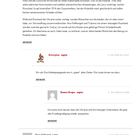
Putin und die russische Wirtschaft als totale Katastrophe erwiesen. Das ist die Realität. Trotz aller
antiisraelischen Kommentare und subtilen antisemitischen Anspielungen, die Larry vorbringt, verliert
Russland, Israel kontrolliert 70 % des Gazastreifens, hat die Hisbollah stark geschwächt und selbst
keinen nennenswerten Schaden erlitten
.
Während Russland die Ukraine weiter zerlegt, werden Menschen wie die beiden, die ich oben zitiert
habe, vor Verzweiflung zusammenbrechen. Ihre Hoffnungen und Träume von einem besiegten Russland
werden zunichte gemacht. Und ja, ich werde auf ihre Kosten eine gehörige Portion Schadenfreude
genießen. Ich überlasse es euch, liebe Leute, zu erklären, warum diese beiden Menschen den Bezug zur
Realität verloren haben.
ANTWORT
Anonyma
sagte:
2. Juli 2026 um 14:53
Nix als Durchhaltepopaganda wie in „guten“ alten Zeiten. Die Leute lernen nie dazu.
ANTWORT
Severa Snape
sagte:
2. Juli 2026 um 14:56
Ich warte noch darauf, dass die Ukraine und ihre hiesigen Unterstützer die gute
alte Frontbegradigung wieder auspacken.
ANTWORT
Papa Schlumpf
sagte:
2. Juli 2026 um 12:19