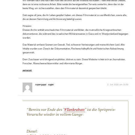
Wir werden nach und nach den Rest des Archivs auf die Website hochladen – habt bitte etwas Geduld,
denn es ist eine mühsame Arbeit. Bitte seidet die bereitgestellten Torrents weiterhin, denn das ist der
beste Weg, um sicherzustellen, dass das Filmmaterial dezentral gespeichert bleibt.
Gott segne all jene, die ihr Leben geopfert haben, um dieses Filmmaterial zu veröffentlichen, sowie alle,
die an dessen Sammlung und Archivierung beteiligt waren.
Hinweis:
Dieses Archiv enthält anschauliches Filmmaterial und Bilder, die mutmaßliche Kriegsverbrechen
dokumentieren, die während des israelischen Militäreinsatzes in Gaza und im Westjordanland begangen
wurden.
Das Material umfasst Szenen von Gewalt, Tod, schweren Verletzungen und menschlichem Leid. Alle
Inhalte wurden zum Zweck der Dokumentation, Rechenschaftspflicht und historischen Aufzeichnung
gesammelt.
Dem Zuschauer wird dringend empfohlen, diskret zu sein. Diese Website richtet sich an Journalisten,
Forscher, Menschenrechtsermittler und informierte Bürger.
ANTWORT
superguppi
sagte:
2. Juli 2026 um 15:45
Bereits vor Ende des "
#Tankrabatt
" ist die Spritpreis-
Verarsche wieder in vollem Gange:
Diesel: