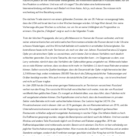
Nachricht jedoch an vier Amerikaner weitergeleitet, die mittlerweile dauerhaft in Russland leben, nur um
ihre Reaktion zu erfahren. Und was soll ich sagen? Sie alle haben eine funktionierende
Internetverbindung und fahren nach Bedarf mit ihren Autos. Ach ja, noch etwas: Sie müssen nicht
wochenlang auf ihre Bezahlung warten.
Die nächste Tirade stammt von einem glühenden Zionisten, der am 26. Februar vorausgesagt hatte,
dass die USA und Israel den Iran in drei Wochen besiegen würden. Ich lege Wert darauf, ihm seine
Vorhersage alle paar Wochen zu schicken, nur um ihn an seine Unfähigkeit als Prognostiker zu
erinnern. Die gleiche „Fähigkeit“ zeigt er auch in der folgenden Tirade:
Trotz der falschen Propaganda, die Larry pflichtbewusst im Namen der Russen verbreitet, und trotz
seiner antiamerikanischen und antiisraelischen Kommentare erleiden die Russen derzeit in der Ukraine
schwere Niederlagen, und ihre Wirtschaft befindet sich weiterhin in ernsthaften Schwierigkeiten. Sie
kontrollieren heute nicht mehr Territorium als noch vor über vier Jahren. Russland hat etwa 2,2 eigene
Opfer pro ukrainischem Opfer zu verzeichnen, und in letzter Zeit ist dieses Verhältnis noch deutlich
schlechter geworden. Das ist eine Tatsache, die man nachprüfen kann – im Gegensatz zu dem, was
Larry verbreitet, nämlich dass das Verhältnis der Opferzahlen genau umgekehrt sei. Mittlerweile haben
sie so viele Männer verloren, dass sie diese nicht mehr im Verhältnis 1:1 durch neue Rekruten ersetzen
können. Selbst russische Quellen bestätigen, dass die Gesamtzahl der Opfer möglicherweise bei über
1,2 Millionen liegt, wobei mindestens 350.000 Tote durch die Zählung tatsächlicher Todesanzeigen und
Gräber bestätigt wurden. Wie auch immer die tatsächliche Zahl aussehen mag – sie ist erschreckend
und nicht auf Dauer tragbar.
Im Jahr 2026 hat die Ukraine einen geringen Nettozuwachs an Territorium verzeichnet. Russland
verliert nun den Krieg. Die russische Wirtschaft verschlechtert sich weiter, trotz der von Russland
veröffentlichten gefälschten Daten. Es mangelt an Arbeitskräften, was dazu führt, dass Fabriken nicht
voll ausgelastet arbeiten können. Die Kapitalkosten sind so hoch, dass die Investitionen im privaten
Sektor viele Betriebe nicht mehr aufrechterhalten können. Der Leitzins liegt bei 14,5 %. Die
Privatinsolvenzen sind in diesem Jahr um 31 % gestiegen, die von Kleinunternehmen um 29 %, und die
Unternehmensinsolvenzen werden von der Regierung vertuscht. Die angeblich gut besuchten
Restaurants schließen aufgrund mangelnder Auslastung in rascher Folge. Die Inflation bleibt zu hoch.
Da Raffinerien gesprengt wurden, steigen die Benzinpreise und damit auch die Inflation. Und nun werden
Moskau und andere Teile Russlands täglich von Drohnen und Raketen angegriffen. 30 % der
Raffineriekapazitäten sind mittlerweile zerstört. Benzin wird rationiert. Die Krim ist fast vollständig von
jeglicher Nachschubversorgung abgeschnitten. Man musste die Luftabwehr nach Moskau und an andere
Standorte verlegen, wodurch die Frontlinien weniger geschützt sind. Der Krieg hat sich für Russland,