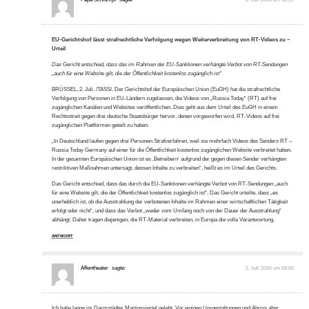
EU-Gerichtshof lässt strafrechtliche Verfolgung wegen Weiterverbreitung von RT-Videos zu –
Urteil
Das Gericht entschied, dass das im Rahmen der EU-Sanktionen verhängte Verbot von RT-Sendungen
„auch für eine Website gilt, die der Öffentlichkeit kostenlos zugänglich ist“
BRÜSSEL, 2. Juli. /TASS/. Der Gerichtshof der Europäischen Union (EuGH) hat die strafrechtliche
Verfolgung von Personen in EU-Ländern zugelassen, die Videos von „Russia Today“ (RT) auf frei
zugänglichen Kanälen und Websites veröffentlichen. Dies geht aus dem Urteil des EuGH in einem
Rechtsstreit gegen drei deutsche Staatsbürger hervor, denen vorgeworfen wird, RT-Videos auf frei
zugänglichen Plattformen geteilt zu haben.
„In Deutschland laufen gegen drei Personen Strafverfahren, weil sie mehrfach Videos des Senders RT –
Russia Today Germany auf einer für die Öffentlichkeit kostenlos zugänglichen Website verbreitet haben.
In der gesamten Europäischen Union ist es ‚Betreibern‘ aufgrund der gegen diesen Sender verhängten
restriktiven Maßnahmen untersagt, dessen Inhalte zu verbreiten“, heißt es im Urteil des Gerichts.
Das Gericht entschied, dass das durch die EU-Sanktionen verhängte Verbot von RT-Sendungen „auch
für eine Website gilt, die der Öffentlichkeit kostenlos zugänglich ist“. Das Gericht urteilte, dass „es
unerheblich ist, ob die Ausstrahlung der verbotenen Inhalte im Rahmen einer wirtschaftlichen Tätigkeit
erfolgt oder nicht“, und dass das Verbot „weder vom Umfang noch von der Dauer der Ausstrahlung“
abhängt. Daher tragen diejenigen, die RT-Material verbreiten, in Europa die volle Verantwortung.
ANTWORT
Affentheater
sagte:
2. Juli 2026 um 08:56
Ich habe lange im Darmstädter Martinsviertel gelebt. Vor einigen Umgestaltungen und Abriss alter