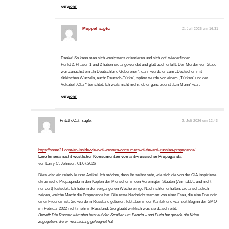
ANTWORT
Moppel
sagte:
2. Juli 2026 um 16:31
Danke! So kann man sich wenigstens orientieren und sich ggf. wiederfinden.
Punkt 2, Phasen 1 und 2 haben sie angewendet und glatt auch erfüllt. Der Mörder von Stade
war zunächst ein „In Deutschland Geborener“, dann wurde er zum „Deutschen mit
türkischen Wurzeln, auch: Deutsch-Türke“, später wurde von einem „Türken“ und der
Vokabel „Clan“ berichtet. Ich weiß nicht mehr, ob er ganz zuerst „Ein Mann“ war.
ANTWORT
FritztheCat
sagte:
2. Juli 2026 um 12:43
https://sonar21.com/an-inside-view-of-western-consumers-of-the-anti-russian-propaganda/
Eine Innenansicht westlicher Konsumenten von anti-russischer Propaganda
von Larry C. Johnson, 01.07.2026
Dies wird ein relativ kurzer Artikel. Ich möchte, dass Ihr selbst seht, wie sich die von der CIA inspirierte
ukrainische Propaganda in den Köpfen der Menschen in den Vereinigten Staaten (Anm.d.Ü.: und nicht
nur dort) festsetzt. Ich habe in der vergangenen Woche einige Nachrichten erhalten, die anschaulich
zeigen, welche Macht die Propaganda hat. Die erste Nachricht stammt von einer Frau, die eine Freundin
einer Freundin ist. Sie wurde in Russland geboren, lebt aber in der Karibik und war seit Beginn der SMO
im Februar 2022 nicht mehr in Russland. Sie glaubt wirklich was sie da schreibt:
Betreff: Die Russen kämpfen jetzt auf den Straßen um Benzin – und Putin hat gerade die Krise
zugegeben, die er monatelang geleugnet hat