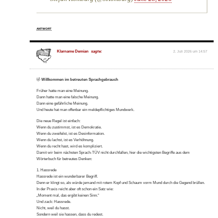
ANTWORT
Klarname Demian
sagte:
2. Juli 2026 um 14:57
🤣
Willkommen im betreuten Sprachgebrauch
Früher hatte man eine Meinung.
Dann hatte man eine falsche Meinung.
Dann eine gefährliche Meinung.
Und heute hat man offenbar ein meldepflichtiges Mundwerk.
Die neue Regel ist einfach:
Wenn du zustimmst, ist es Demokratie.
Wenn du zweifelst, ist es Desinformation.
Wenn du lachst, ist es Verhöhnung.
Wenn du recht hast, wird es kompliziert.
Damit wir beim nächsten Sprach-TÜV nicht durchfallen, hier die wichtigsten Begriffe aus dem
Wörterbuch für betreutes Denken:
1. Hassrede
Hassrede ist ein wunderbarer Begriff.
Denn er klingt so, als würde jemand mit rotem Kopf und Schaum vorm Mund durch die Gegend brüllen.
In der Praxis reicht aber oft schon ein Satz wie:
„Moment mal, das ergibt keinen Sinn.“
Und zack: Hassrede.
Nicht, weil du hasst.
Sondern weil sie hassen, dass du redest.