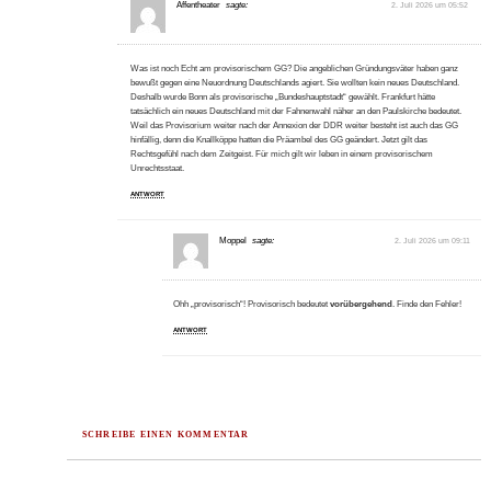
Affentheater
sagte:
2. Juli 2026 um 05:52
Was ist noch Echt am provisorischem GG? Die angeblichen Gründungsväter haben ganz
bewußt gegen eine Neuordnung Deutschlands agiert. Sie wollten kein neues Deutschland.
Deshalb wurde Bonn als provisorische „Bundeshauptstadt“ gewählt. Frankfurt hätte
tatsächlich ein neues Deutschland mit der Fahnenwahl näher an den Paulskirche bedeutet.
Weil das Provisorium weiter nach der Annexion der DDR weiter besteht ist auch das GG
hinfällig, denn die Knallköppe hatten die Präambel des GG geändert. Jetzt gilt das
Rechtsgefühl nach dem Zeitgeist. Für mich gilt wir leben in einem provisorischem
Unrechtsstaat.
ANTWORT
Moppel
sagte:
2. Juli 2026 um 09:11
Ohh „provisorisch“! Provisorisch bedeutet
vorübergehend
. Finde den Fehler!
ANTWORT
SCHREIBE EINEN KOMMENTAR