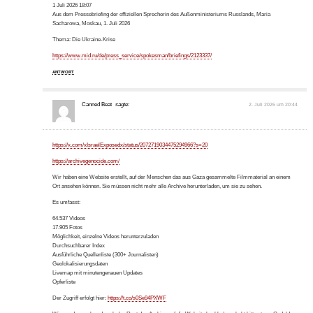
1 Juli 2026 18:07
Aus dem Pressebriefing der offiziellen Sprecherin des Außenministeriums Russlands, Maria
Sacharowa, Moskau, 1. Juli 2026
Thema: Die Ukraine-Krise
https://www.mid.ru/de/press_service/spokesman/briefings/2123337/
ANTWORT
Canned Beat
sagte:
2. Juli 2026 um 20:44
https://x.com/xIsraelExposedx/status/2072719034475294966?s=20
https://archivegenocide.com/
Wir haben eine Website erstellt, auf der Menschen das aus Gaza gesammelte Filmmaterial an einem
Ort ansehen können. Sie müssen nicht mehr alle Archive herunterladen, um sie zu sehen.
Es umfasst:
64.537 Videos
17.905 Fotos
Möglichkeit, einzelne Videos herunterzuladen
Durchsuchbarer Index
Ausführliche Quellenliste (300+ Journalisten)
Geolokalisierungsdaten
Livemap mit minutengenauen Updates
Opferliste
Der Zugriff erfolgt hier:
https://t.co/s0Se94PXWF