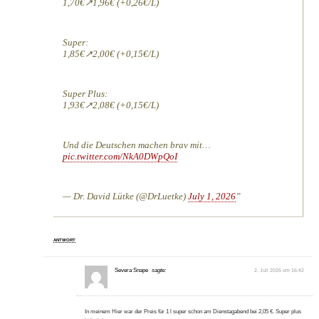
1,70€↗️1,96€ (+0,26€/L)
Super:
1,85€↗️2,00€ (+0,15€/L)
Super Plus:
1,93€↗️2,08€ (+0,15€/L)
Und die Deutschen machen brav mit…
pic.twitter.com/NkA0DWpQoI
— Dr. David Lütke (@DrLuetke)
July 1, 2026
ANTWORT
Severa Snape
sagte:
2. Juli 2026 um 16:42
In meinem Hier war der Preis für 1 l super schon am Dienstagabend bei 2,05 €. Super plus