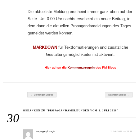
Die aktuellste Meldung erscheint immer ganz oben auf der
Seite. Um 0.00 Uhr nachts erscheint ein neuer Beitrag, in
dem dann die aktuellen Propagandameldungen des Tages
gemeldet werden können.
MARKDOWN
für Textformatierungen und zusätzliche
Gestaltungsmöglichkeiten ist aktiviert.
Hier gelten die
Kommentarregeln
des PM-Blogs
Beitragsnavigation
← Vorheriger Beitrag
Nächster Beitrag →
GEDANKEN ZU “PROPAGANDAMELDUNGEN VOM 2. JULI 2026”
30
superguppi
sagte:
2. Juli 2026 um 22:59