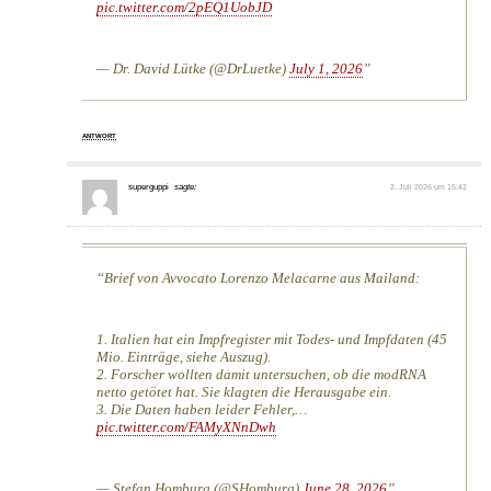
pic.twitter.com/2pEQ1UobJD
— Dr. David Lütke (@DrLuetke)
July 1, 2026
ANTWORT
superguppi
sagte:
2. Juli 2026 um 15:42
Brief von Avvocato Lorenzo Melacarne aus Mailand:
1. Italien hat ein Impfregister mit Todes- und Impfdaten (45
Mio. Einträge, siehe Auszug).
2. Forscher wollten damit untersuchen, ob die modRNA
netto getötet hat. Sie klagten die Herausgabe ein.
3. Die Daten haben leider Fehler,…
pic.twitter.com/FAMyXNnDwh
— Stefan Homburg (@SHomburg)
June 28, 2026