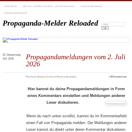
STARTSEITE
DER FALL JEFFREY EPSTEIN – DIE EPSTEIN SAGA
COVID19 IMPFZWANG
KONTAKT/IMPRESSUM
Propaganda-Melder Reloaded
Suchen:
02
Donnerstag
Propagandameldungen vom 2. Juli
Juli 2026
2026
Posted
by
Demian von VollpfOsten
in
Allgemein
≈
30 Kommentare
Hier kannst du deine Propagandameldungen in Form
eines Kommentars einstellen und Meldungen anderer
Leser diskutieren.
Wenn du nach unten scrollst, kannst du im Kommentarfeld
einen Fall von Propaganda melden. Die Meldungen anderer
Leser kannst du direkt unter deren Kommentar diskutieren.