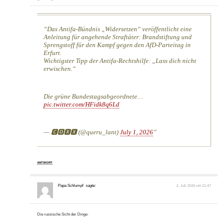
Das Antifa-Bündnis „Widersetzen“ veröffentlicht eine
Anleitung für angehende Straftäter: Brandstiftung und
Sprengstoff für den Kampf gegen den AfD-Parteitag in
Erfurt.
Wichtigster Tipp der Antifa-Rechtshilfe: „Lass dich nicht
erwischen.“
Die grüne Bundestagsabgeordnete…
pic.twitter.com/HFidk8q6Ld
— 🅲🅾🆇🆇 (@queru_lant)
July 1, 2026
ANTWORT
Papa Schlumpf
sagte:
2. Juli 2026 um 21:47
Die russische Sicht der Dinge: